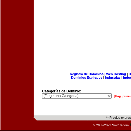
Registro de Dominios
|
Web Hosting
|
D
Dominios Expirados
|
Industrias
|
Indu
Categorías de Dominio:
[Pág. princi
** Precios expre
© 2002/2022 Solo10.com