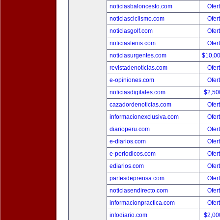
noticiasbaloncesto.com
Ofer
noticiasciclismo.com
Ofer
noticiasgolf.com
Ofer
noticiastenis.com
Ofer
noticiasurgentes.com
$10,0
revistadenoticias.com
Ofer
e-opiniones.com
Ofer
noticiasdigitales.com
$2,50
cazadordenoticias.com
Ofer
informacionexclusiva.com
Ofer
diarioperu.com
Ofer
e-diarios.com
Ofer
e-periodicos.com
Ofer
ediarios.com
Ofer
partesdeprensa.com
Ofer
noticiasendirecto.com
Ofer
informacionpractica.com
Ofer
infodiario.com
$2,00