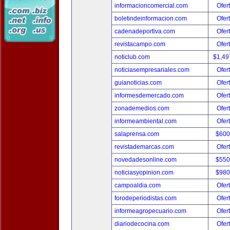
informacioncomercial.com
Ofer
boletindeinformacion.com
Ofer
cadenadeportiva.com
Ofer
revistacampo.com
Ofer
noticlub.com
$1,49
noticiasempresariales.com
Ofer
guianoticias.com
Ofer
informesdemercado.com
Ofer
zonademedios.com
Ofer
informeambiental.com
Ofer
salaprensa.com
$600
revistademarcas.com
Ofer
novedadesonline.com
$550
noticiasyopinion.com
$980
campoaldia.com
Ofer
forodeperiodistas.com
Ofer
informeagropecuario.com
Ofer
diariodecocina.com
Ofer