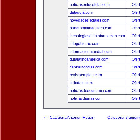
noticiasentucelular.com
Ofer
dataguia.com
Ofer
novedadeslegales.com
Ofer
panoramafinanciero.com
Ofer
tecnologiasdelainformacion.com
Ofer
infogobierno.com
Ofer
informacionmundial.com
Ofer
guialatinoamerica.com
Ofer
centralnoticias.com
Ofer
revistaempleo.com
Ofer
tododato.com
Ofer
noticiasdeeconomia.com
Ofer
noticiasdiarias.com
Ofer
<< Categoria Anterior (Hogar)
Categoria Siguient