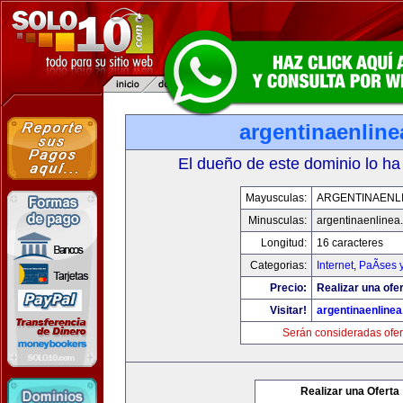
argentinaenlin
El dueño de este dominio lo ha
Mayusculas:
ARGENTINAENL
Minusculas:
argentinaenlinea
Longitud:
16 caracteres
Categorias:
Internet
,
PaÃ­ses 
Precio:
Realizar una ofer
Visitar!
argentinaenline
Serán consideradas ofer
Realizar una Oferta