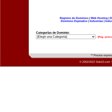
Registro de Dominios
|
Web Hosting
|
D
Dominios Expirados
|
Industrias
|
Indu
Categorías de Dominio:
[Pág. princi
** Precios expre
© 2002/2022 Solo10.com