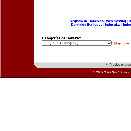
Registro de Dominios
|
Web Hosting
|
D
Dominios Expirados
|
Industrias
|
Indu
Categorías de Dominio:
[Pág. princi
** Precios expre
© 2002/2022 Solo10.com