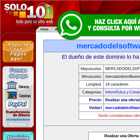
mercadodelsoftw
El dueño de este dominio lo ha
Mayusculas:
MERCADODELSOF
Minusculas:
mercadodelsoftwar
Longitud:
18 caracteres
Categorias:
InformÃ¡tica y Comp
Precio:
Realizar una oferta
Visitar!
mercadodelsoftwa
Serán consideradas ofer
Realizar una Oferta