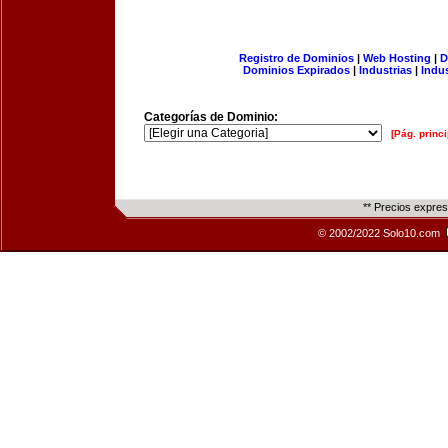
Registro de Dominios
|
Web Hosting
|
D
Dominios Expirados
|
Industrias
|
Indu
Categorías de Dominio:
[Pág. princi
** Precios expre
© 2002/2022 Solo10.com