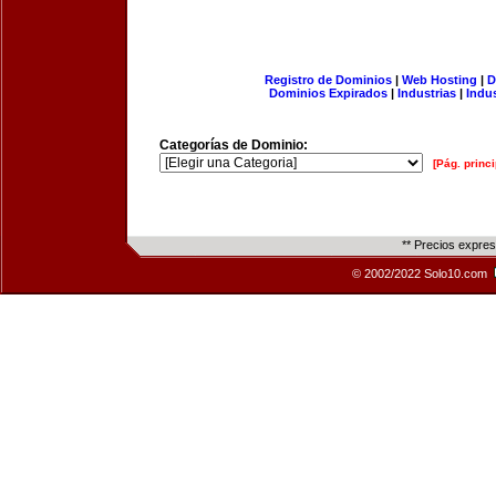
Registro de Dominios
|
Web Hosting
|
D
Dominios Expirados
|
Industrias
|
Indu
Categorías de Dominio:
[Pág. princi
** Precios expre
© 2002/2022 Solo10.com