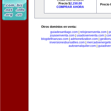
COMPRAR AHORA
Precio $
2,150.00
Precio 
COMPRAR AHORA
Otros dominios en venta:
guiadesantiago.com
|
relojesenventa.com
|
p
joyasenventa.com
|
usadosenventa.com
|
co
blogdefinanzas.com
|
admonetization.com
|
gestion
inversionesbursatiles.com
|
mercadoenergeti
autosenalquiler.com
|
guiadive