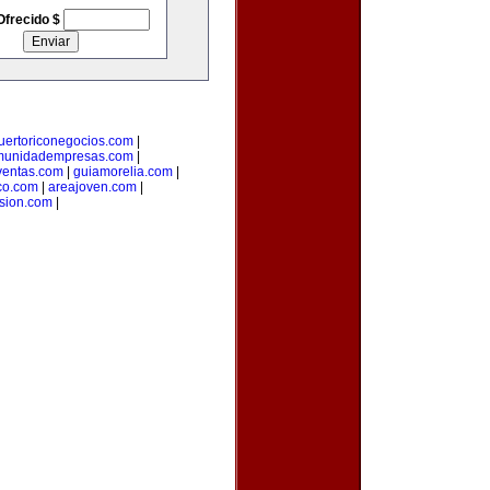
Ofrecido $
uertoriconegocios.com
|
munidadempresas.com
|
ventas.com
|
guiamorelia.com
|
co.com
|
areajoven.com
|
rsion.com
|