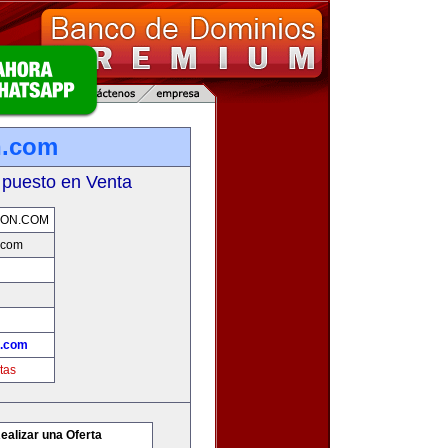
n.com
 puesto en Venta
ION.COM
.com
n.com
tas
ealizar una Oferta