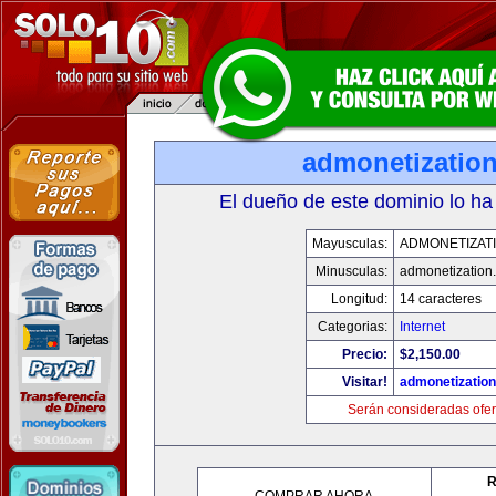
admonetizatio
El dueño de este dominio lo ha
Mayusculas:
ADMONETIZAT
Minusculas:
admonetization
Longitud:
14 caracteres
Categorias:
Internet
Precio:
$2,150.00
Visitar!
admonetizatio
Serán consideradas ofer
R