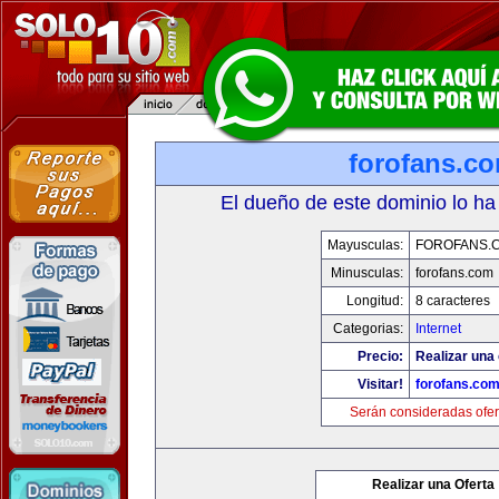
forofans.c
El dueño de este dominio lo ha
Mayusculas:
FOROFANS.
Minusculas:
forofans.com
Longitud:
8 caracteres
Categorias:
Internet
Precio:
Realizar una 
Visitar!
forofans.co
Serán consideradas ofer
Realizar una Oferta