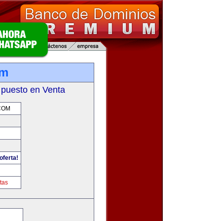
om
 puesto en Venta
COM
oferta!
m
tas