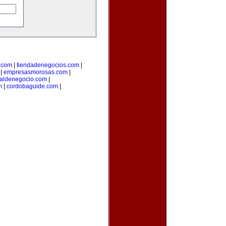
.com
|
tiendadenegocios.com
|
|
empresasmorosas.com
|
taldenegocio.com
|
m
|
cordobaguide.com
|