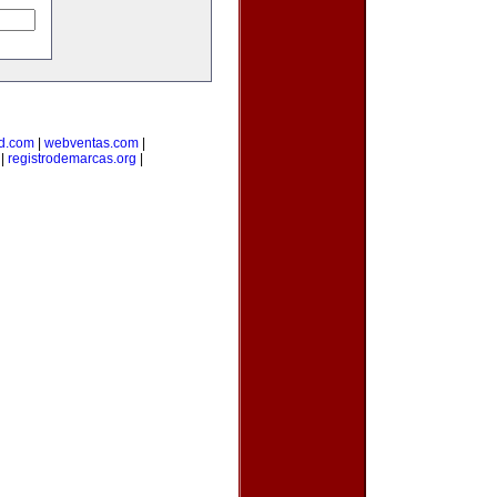
d.com
|
webventas.com
|
|
registrodemarcas.org
|