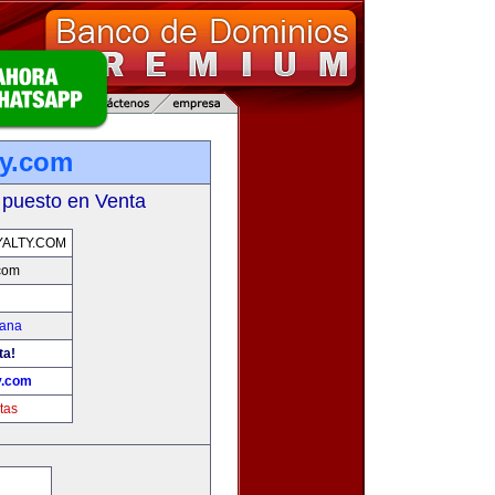
ty.com
 puesto en Venta
ALTY.COM
.com
mana
ta!
y.com
tas