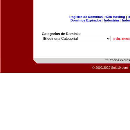
Registro de Dominios
|
Web Hosting
|
D
Dominios Expirados
|
Industrias
|
Indu
Categorías de Dominio:
[Pág. princi
** Precios expre
© 2002/2022 Solo10.com