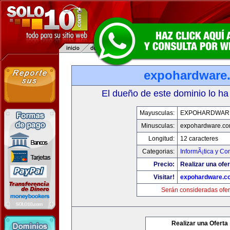
expohardware
El dueño de este dominio lo ha
Mayusculas:
EXPOHARDWAR
Minusculas:
expohardware.c
Longitud:
12 caracteres
Categorias:
InformÃ¡tica y C
Precio:
Realizar una ofer
Visitar!
expohardware.c
Serán consideradas ofer
Realizar una Oferta