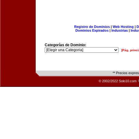
Registro de Dominios
|
Web Hosting
|
D
Dominios Expirados
|
Industrias
|
Indu
Categorías de Dominio:
[Pág. princi
** Precios expre
© 2002/2022 Solo10.com