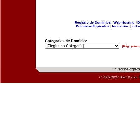
Registro de Dominios
|
Web Hosting
|
D
Dominios Expirados
|
Industrias
|
Indu
Categorías de Dominio:
[Pág. princi
** Precios expre
© 2002/2022 Solo10.com